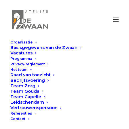
Organisatie
Basisgegevens van de Zwaan
Vacatures
Programma
Privacy-reglement
Het team
Raad van toezicht
Bedrijfsvoering
Wat zou De Zwaan zijn
Team Zorg
Team Gouda
zonder vrijwilligers?
Team Capelle
Leidschendam
Vertrouwenspersoon
JANUARI 22, 2026
|
IN
NIEUWS UIT GOUDA
|
BY
ADMIN
Referenties
Contact