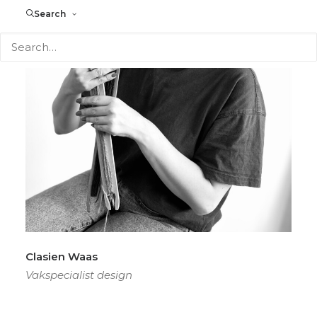
Search
Clasien Waas
Vakspecialist design