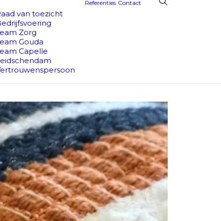
Referenties
Contact
aad van toezicht
edrijfsvoering
Team Zorg
Team Gouda
eam Capelle
Leidschendam
ertrouwenspersoon