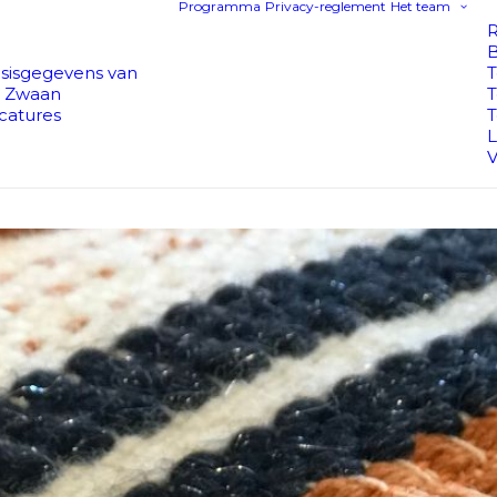
Programma
Privacy-reglement
Het team
R
B
sisgegevens van
 Zwaan
catures
T
V